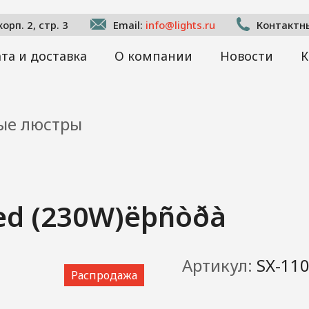
рп. 2, стр. 3
Email:
info@lights.ru
Контактн
та и доставка
О компании
Новости
К
ые люстры
led (230W)ëþñòðà
Артикул:
SX-11
Распродажа