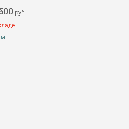
600
руб.
кладе
ом