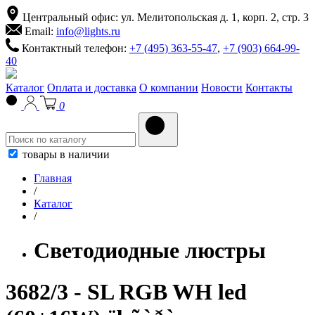
Центральный офис: ул. Мелитопольская д. 1, корп. 2, стр. 3
Email:
info@lights.ru
Контактный телефон:
+7 (495) 363-55-47
,
+7 (903) 664-99-
40
Каталог
Оплата и доставка
О компании
Новости
Контакты
0
товары в наличии
Главная
/
Каталог
/
Светодиодные люстры
3682/3 - SL RGB WH led