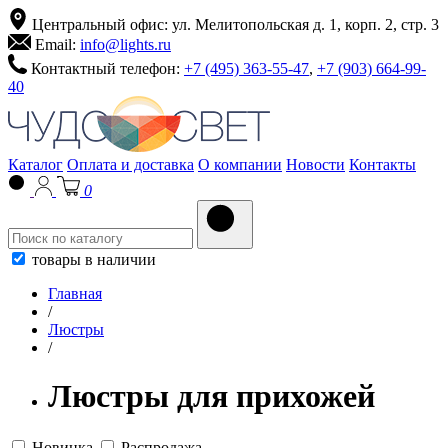
Центральный офис: ул. Мелитопольская д. 1, корп. 2, стр. 3
Email:
info@lights.ru
Контактный телефон:
+7 (495) 363-55-47
,
+7 (903) 664-99-
40
Каталог
Оплата и доставка
О компании
Новости
Контакты
0
товары в наличии
Главная
/
Люстры
/
Люстры для прихожей
Новинка
Распродажа