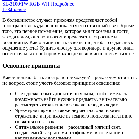
SL-3100/1W RGB WH
Подробнее
1
2
3
4
5
›
»
все
В большинстве случаев прихожая представляет собой
пространство, куда не проникается естественный свет. Кроме
того, это первое помещение, которое видят хозяева и гости,
заходя в дом, оно во многом определяет настроение и
восприятие. Как организовать освещение, чтобы создавалось
ощущение уюта? Купить люстру для коридора и другие виды
осветительных приборов можно дешево в интернет-магазине.
Основные принципы
Какой должна быть люстра в прихожую? Прежде чем ответить
на вопрос, стоит учесть базовые принципы освещения:
Свет должен быть достаточно ярким, чтобы имелась
возможность найти нужные предметы, внимательно
рассмотреть отражение в зеркале перед выходом.
Чрезмерная яркость также неуместна: она исказит
отражение, а при входе из темного подъезда негативно
скажется на глазах.
Оптимальное решение – рассеянный мягкий свет,
создаваемый закрытыми плафонами, в сочетании с
направленным локальным.