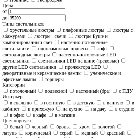
Цена
от
до
Типы светильников
хрустальные люстры
плафонные люстры
люстры с
абажурами
люстры - свечи
люстры Буше и
комбинированный свет
настенно-потолочные
светильники
одноламповые подвесы
лофт
светодиодные люстры
настенно-потолочные LED
светильники
светильники LED на шине (трековые)
другие LED светильники
прожектора LED
декоративные и керамические лампы
ученические и
офисные лампы
торшеры
Категории
потолочный
подвесной
настенный (бра)
с ПДУ
Интерьер
в спальню
в гостиную
в детскую
в ванную
в
кабинет
в прихожую
на кухню
на дачу
в студию
в офис
в кафе
в магазин
Цвет корпуса
белый
черный
бронза
хром
золотой
латунь
коричневый
серый
медный
красный